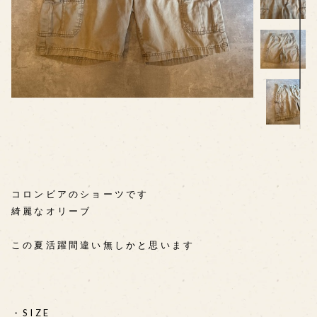
⠀ ⠀ ⠀
⠀ ⠀ ⠀
コロンビアのショーツです
綺麗なオリーブ
この夏活躍間違い無しかと思います
・SIZE