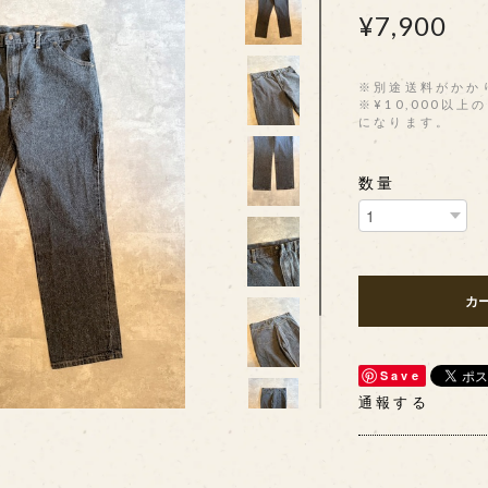
¥7,900
※別途送料がかか
※¥10,000以
になります。
数量
カ
Save
通報する