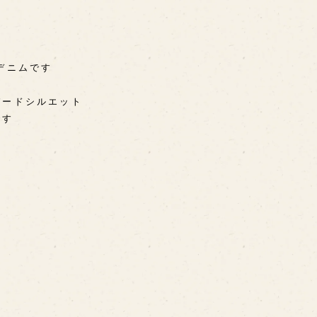
デニムです
パードシルエット
 ⠀ ⠀ ⠀