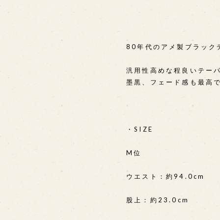
⠀ ⠀ ⠀
⠀ ⠀ ⠀
80年代のアメ製ブラック
汎用性高めな程良いテー
墨黒、フェード感も最高です
・SIZE
M位
ウエスト：約94.0cm
股上：約23.0cm