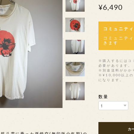
¥6,490
コミュニテ
コミュニテ
きます
※購入するにはコ
必要があります。
※別途送料がかか
※¥10,000以
になります。
数量
カ
筋斗雲に乗った孫悟空(無印版少年期)の