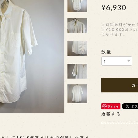
¥6,930
※別途送料がかか
※¥10,000以
になります。
数量
カ
Save
通報する
として1818年アメリカで創業したアメ