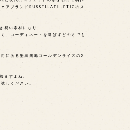
アブランドRUSSELLATHLETICのス
乾き易い素材になり、
高く、コーディネートを選ばずどの方でも
。
傾向にある墨黒無地ゴールデンサイズのX
番着ますよね。
お試しください。