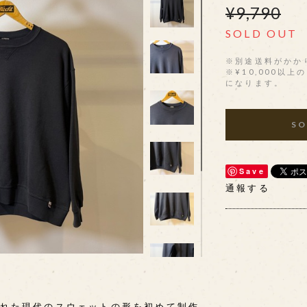
¥9,790
SOLD OUT
※別途送料がかか
※¥10,000以
になります。
SO
Save
通報する
された現代のスウェットの形を初めて制作