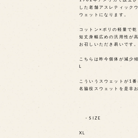
した老舗アスレティックウェ
ウェットになります。
コットン×ポリの軽量で
短丈身幅広めの汎用性が
お召しいただき易いです
こちらは昨今個体が減少
L
こういうスウェットが1
名脇役スウェットを是非
・SIZE
XL