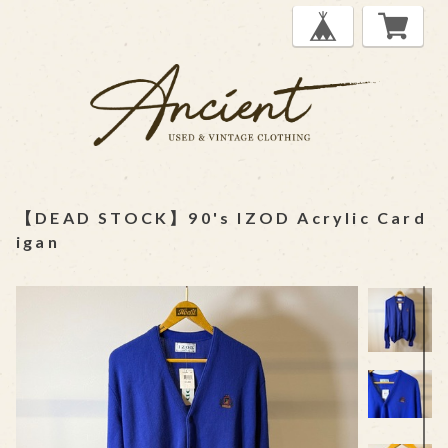
【DEAD STOCK】90's IZOD Acrylic Card
igan